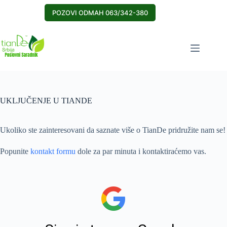
Skip
to
POZOVI ODMAH 063/342-380
content
UKLJUČENJE U TIANDE
Ukoliko ste zainteresovani da saznate više o TianDe pridružite nam se!
Popunite
kontakt formu
dole za par minuta i kontaktiraćemo vas.