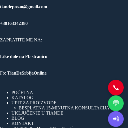
tiandeposao@gmail.com
+38163342380
ZAPRATITE ME NA:
Like dole na Fb stranicu
Fb:
TianDeSrbijaOnline
📞
POČETNA
KATALOG
💬
UPIT ZA PROIZVODE
BESPLATNA 15-MINUTNA KONSULTACIJA
UKLJUČENJE U TIANDE
📲
BLOG
KONTAKT