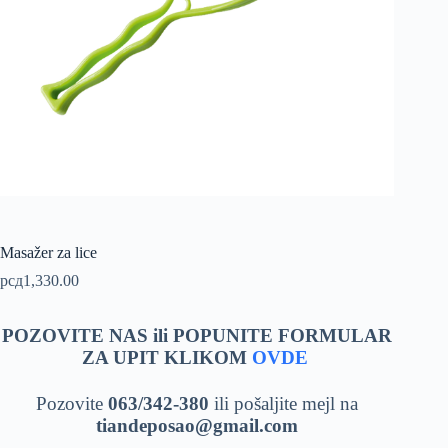
Masažer za lice
рсд
1,330.00
POZOVITE NAS ili POPUNITE FORMULAR
ZA UPIT KLIKOM
OVDE
Pozovite
063/342-380
ili pošaljite mejl na
tiandeposao@gmail.com