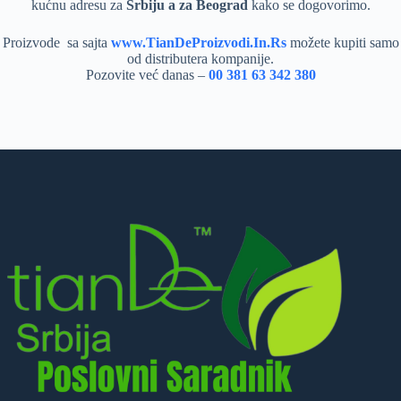
kućnu adresu za
Srbiju a za Beograd
kako se dogovorimo.
Proizvode sa sajta
www.TianDeProizvodi.In.Rs
možete kupiti samo
od distributera kompanije.
Pozovite već danas –
00 381 63 342 380