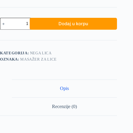
Masažer
Dodaj u korpu
za
lice
količina
KATEGORIJA:
NEGA LICA
OZNAKA:
MASAŽER ZA LICE
Opis
Recenzije (0)