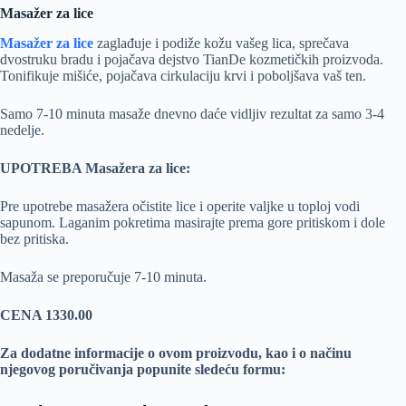
Masažer za lice
Masažer za lice
zaglađuje i podiže kožu vašeg lica, sprečava
dvostruku bradu i pojačava dejstvo TianDe kozmetičkih proizvoda.
Tonifikuje mišiće, pojačava cirkulaciju krvi i poboljšava vaš ten.
Samo 7-10 minuta masaže dnevno daće vidljiv rezultat za samo 3-4
nedelje.
UPOTREBA Masažera za lice:
Pre upotrebe masažera očistite lice i operite valjke u toploj vodi
sapunom. Laganim pokretima masirajte prema gore pritiskom i dole
bez pritiska.
Masaža se preporučuje 7-10 minuta.
CENA 1330.00
Za dodatne informacije o ovom proizvodu, kao i o načinu
njegovog poručivanja popunite sledeću formu: