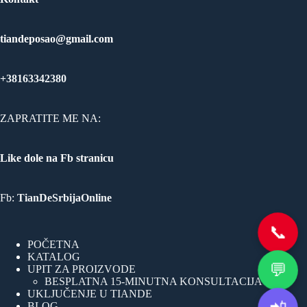
tiandeposao@gmail.com
+38163342380
ZAPRATITE ME NA:
Like dole na Fb stranicu
Fb:
TianDeSrbijaOnline
📞
POČETNA
KATALOG
💬
UPIT ZA PROIZVODE
BESPLATNA 15-MINUTNA KONSULTACIJA
UKLJUČENJE U TIANDE
BLOG