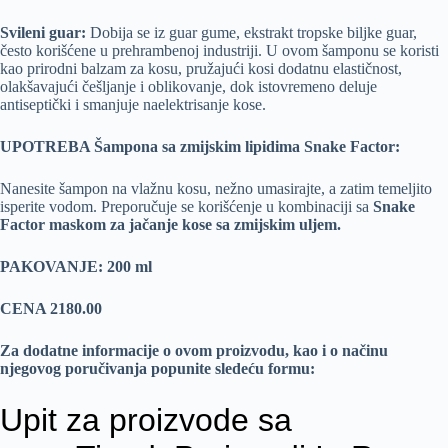
Svileni guar:
Dobija se iz guar gume, ekstrakt tropske biljke guar,
često korišćene u prehrambenoj industriji. U ovom šamponu se koristi
kao prirodni balzam za kosu, pružajući kosi dodatnu elastičnost,
olakšavajući češljanje i oblikovanje, dok istovremeno deluje
antiseptički i smanjuje naelektrisanje kose.
UPOTREBA Šampona sa zmijskim lipidima Snake Factor:
Nanesite šampon na vlažnu kosu, nežno umasirajte, a zatim temeljito
isperite vodom. Preporučuje se korišćenje u kombinaciji sa
Snake
Factor maskom za jačanje kose sa zmijskim uljem.
PAKOVANJE: 200 ml
CENA 2180.00
Za dodatne informacije o ovom proizvodu, kao i o načinu
njegovog poručivanja popunite sledeću formu: