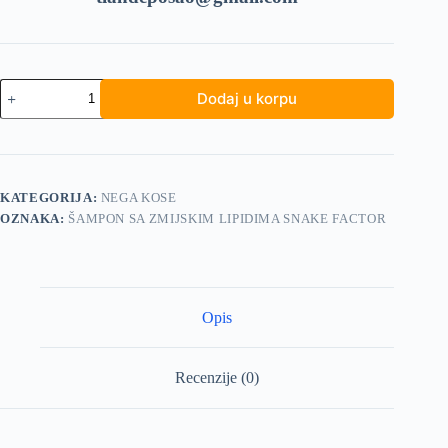
Šampon
Dodaj u korpu
sa
zmijskim
lipidima
Snake
Factor
količina
KATEGORIJA:
NEGA KOSE
OZNAKA:
ŠAMPON SA ZMIJSKIM LIPIDIMA SNAKE FACTOR
Opis
Recenzije (0)