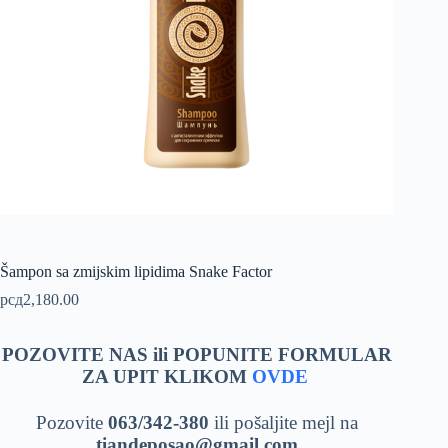
Šampon sa zmijskim lipidima Snake Factor
рсд
2,180.00
POZOVITE NAS ili POPUNITE FORMULAR
ZA UPIT KLIKOM
OVDE
Pozovite
063/342-380
ili pošaljite mejl na
tiandeposao@gmail.com