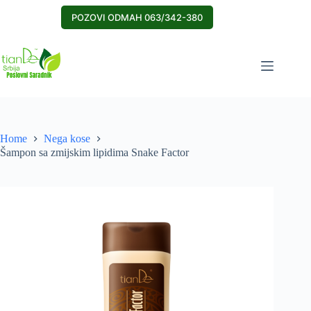
Skip
to
POZOVI ODMAH 063/342-380
content
Home
Nega kose
Šampon sa zmijskim lipidima Snake Factor