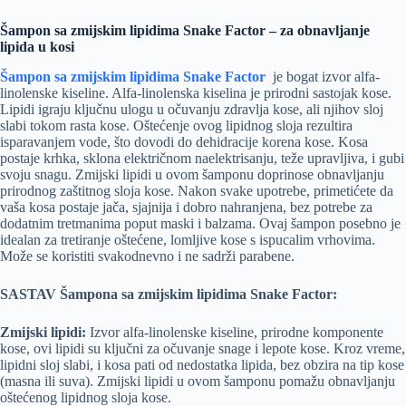
Šampon sa zmijskim lipidima Snake Factor – za obnavljanje
lipida u kosi
Šampon sa zmijskim lipidima Snake Factor
je bogat izvor alfa-
linolenske kiseline. Alfa-linolenska kiselina je prirodni sastojak kose.
Lipidi igraju ključnu ulogu u očuvanju zdravlja kose, ali njihov sloj
slabi tokom rasta kose. Oštećenje ovog lipidnog sloja rezultira
isparavanjem vode, što dovodi do dehidracije korena kose. Kosa
postaje krhka, sklona električnom naelektrisanju, teže upravljiva, i gubi
svoju snagu. Zmijski lipidi u ovom šamponu doprinose obnavljanju
prirodnog zaštitnog sloja kose. Nakon svake upotrebe, primetićete da
vaša kosa postaje jača, sjajnija i dobro nahranjena, bez potrebe za
dodatnim tretmanima poput maski i balzama. Ovaj šampon posebno je
idealan za tretiranje oštećene, lomljive kose s ispucalim vrhovima.
Može se koristiti svakodnevno i ne sadrži parabene.
SASTAV Šampona sa zmijskim lipidima Snake Factor:
Zmijski lipidi:
Izvor alfa-linolenske kiseline, prirodne komponente
kose, ovi lipidi su ključni za očuvanje snage i lepote kose. Kroz vreme,
lipidni sloj slabi, i kosa pati od nedostatka lipida, bez obzira na tip kose
(masna ili suva). Zmijski lipidi u ovom šamponu pomažu obnavljanju
oštećenog lipidnog sloja kose.