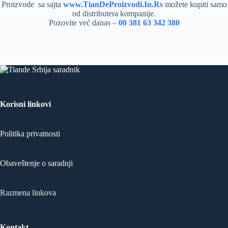
Proizvode sa sajta
www.TianDeProizvodi.In.Rs
možete kupiti samo
od distributera kompanije.
Pozovite već danas –
00 381 63 342 380
Korisni linkovi
Politika privatnosti
Obaveštenje o saradnji
Razmena linkova
Kontakt