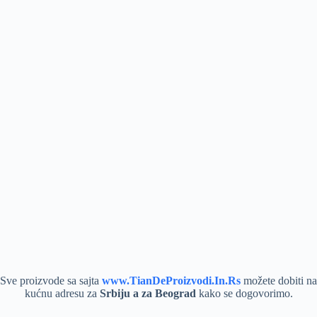
Sve proizvode sa sajta
www.TianDeProizvodi.In.Rs
možete dobiti na
kućnu adresu za
Srbiju a za Beograd
kako se dogovorimo.