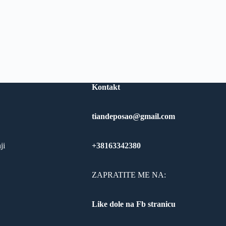
Kontakt
tiandeposao@gmail.com
ji
+38163342380
ZAPRATITE ME NA:
Like dole na Fb stranicu