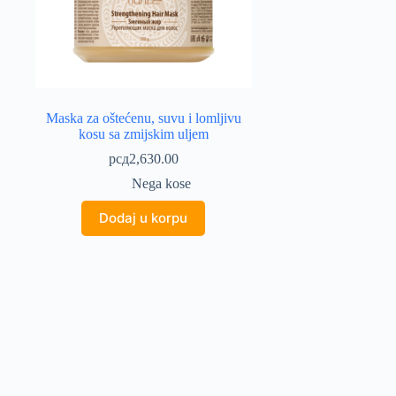
Maska za oštećenu, suvu i lomljivu
kosu sa zmijskim uljem
рсд
2,630.00
Nega kose
Dodaj u korpu