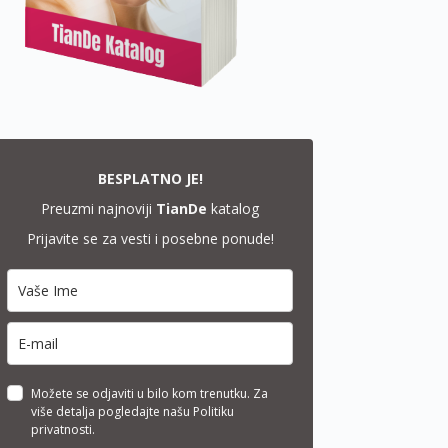
BESPLATNO JE!
Preuzmi najnoviji
TianDe
katalog
Prijavite se za vesti i posebne ponude!
Možete se odjaviti u bilo kom trenutku. Za
više detalja pogledajte našu Politiku
privatnosti.