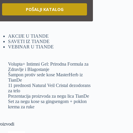
POŠALJI KATALOG
AKCIJE U TIANDE
SAVETI IZ TIANDE
VEBINAR U TIANDE
Volupta+ Intimni Gel: Prirodna Formula za
Zdravlje i Blagostanje
Šampon protiv sede kose MasterHerb iz
TianDe
11 prednosti Natural Veil Cristal dezodorans
za telo
Prezentacija proizvoda za negu lica TianDe
Set za negu kose sa gingsengom + poklon
krema za ruke
roizvodi