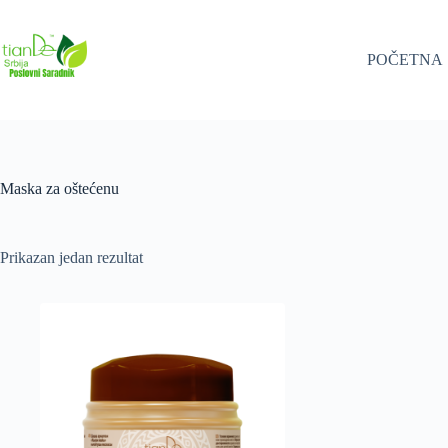
Skip
to
content
POČETNA
Maska za oštećenu
Prikazan jedan rezultat