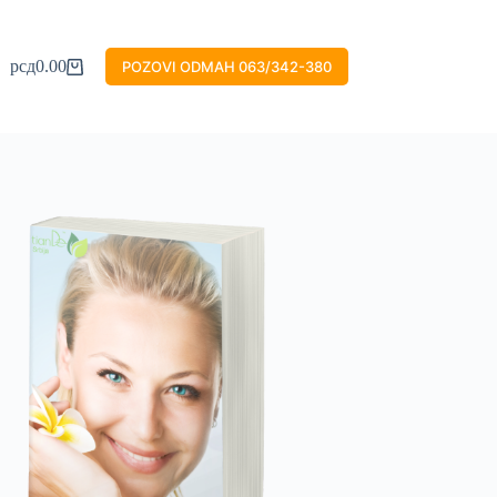
рсд
0.00
POZOVI ODMAH 063/342-380
Shopping
cart