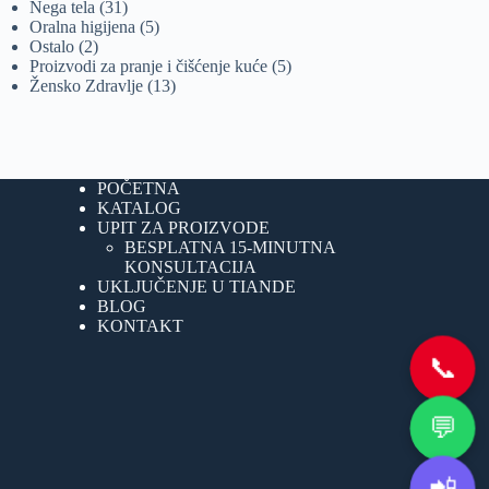
proizvoda
31
Nega tela
31
proizvod
5
Oralna higijena
5
2
proizvoda
Ostalo
2
proizvoda
5
Proizvodi za pranje i čišćenje kuće
5
13
proizvoda
Žensko Zdravlje
13
proizvoda
POČETNA
KATALOG
UPIT ZA PROIZVODE
BESPLATNA 15-MINUTNA
KONSULTACIJA
UKLJUČENJE U TIANDE
BLOG
KONTAKT
📞
💬
📲