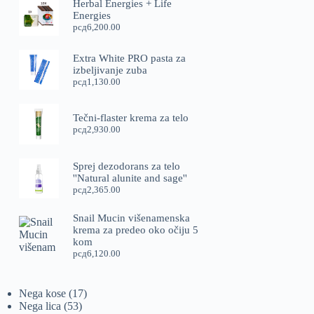
Herbal Energies + Life
Energies
рсд
6,200.00
Extra White PRO pasta za
izbeljivanje zuba
рсд
1,130.00
Tečni-flaster krema za telo
рсд
2,930.00
Sprej dezodorans za telo
''Natural alunite and sage''
рсд
2,365.00
Snail Mucin višenamenska
krema za predeo oko očiju 5
kom
рсд
6,120.00
17
Nega kose
17
53
proizvoda
Nega lica
53