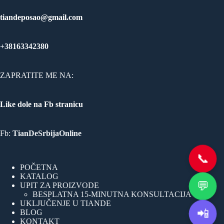
tiandeposao@gmail.com
+38163342380
ZAPRATITE ME NA:
Like dole na Fb stranicu
Fb:
TianDeSrbijaOnline
📞
POČETNA
KATALOG
💬
UPIT ZA PROIZVODE
BESPLATNA 15-MINUTNA KONSULTACIJA
UKLJUČENJE U TIANDE
📲
BLOG
KONTAKT