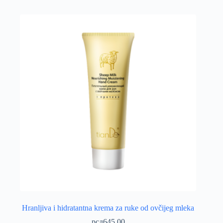
Hranljiva i hidratantna krema za ruke od ovčijeg mleka
рсд
645.00