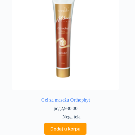
Gel za masažu Orthophyt
рсд
2,930.00
Nega tela
Dodaj u korpu