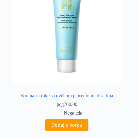
Krema za ruke sa ovčijom placentom i biserima
рсд
700.00
Nega tela
Dodaj u korpu