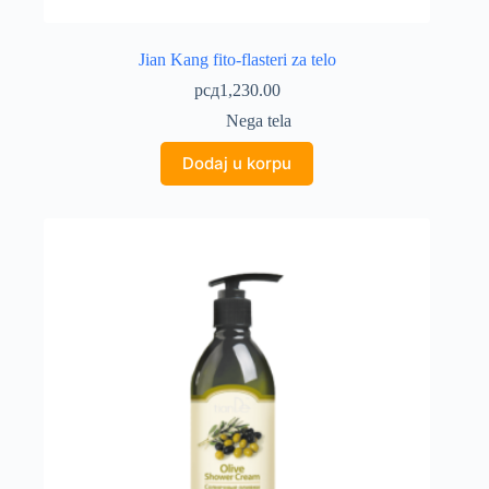
Jian Kang fito-flasteri za telo
рсд
1,230.00
Nega tela
Dodaj u korpu