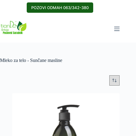
Skip
to
POZOVI ODMAH 063/342-380
content
Mleko za telo - Sunčane masline