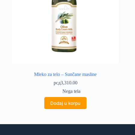
Mleko za telo – Sunčane masline
рсд
3,310.00
Nega tela
Dodaj u korpu