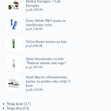
Herbal Energies + Life
Energies
рсд
6,200.00
Extra White PRO pasta za
izbeljivanje zuba
рсд
1,130.00
Tečni-flaster krema za telo
рсд
2,930.00
Sprej dezodorans za telo
''Natural alunite and sage''
рсд
2,365.00
Snail Mucin višenamenska
krema za predeo oko očiju 5
kom
рсд
6,120.00
17
Nega kose
17
53
proizvoda
Nega lica
53