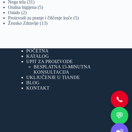
proizvoda
31
Nega tela
31
proizvod
5
Oralna higijena
5
2
proizvoda
Ostalo
2
proizvoda
5
Proizvodi za pranje i čišćenje kuće
5
13
proizvoda
Žensko Zdravlje
13
proizvoda
POČETNA
KATALOG
UPIT ZA PROIZVODE
BESPLATNA 15-MINUTNA
KONSULTACIJA
UKLJUČENJE U TIANDE
BLOG
KONTAKT
📞
💬
📲