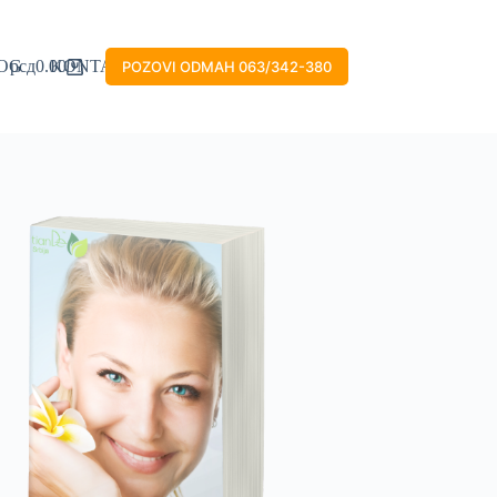
OG
рсд
0.00
KONTAKT
POZOVI ODMAH 063/342-380
Shopping
cart