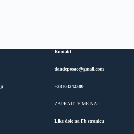
Kontakt
tiandeposao@gmail.com
ji
+38163342380
ZAPRATITE ME NA:
Like dole na Fb stranicu