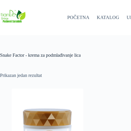
Skip
to
content
POČETNA
KATALOG
U
Snake Factor - krema za podmlađivanje lica
Prikazan jedan rezultat