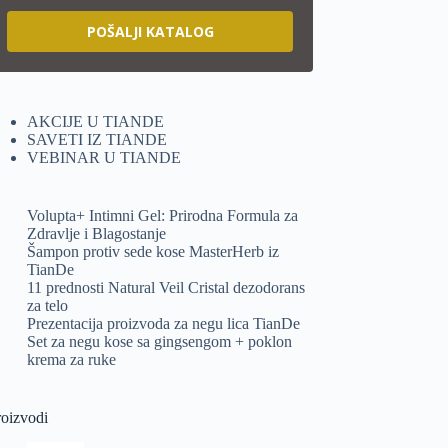
POŠALJI KATALOG
AKCIJE U TIANDE
SAVETI IZ TIANDE
VEBINAR U TIANDE
Volupta+ Intimni Gel: Prirodna Formula za
Zdravlje i Blagostanje
Šampon protiv sede kose MasterHerb iz
TianDe
11 prednosti Natural Veil Cristal dezodorans
za telo
Prezentacija proizvoda za negu lica TianDe
Set za negu kose sa gingsengom + poklon
krema za ruke
roizvodi