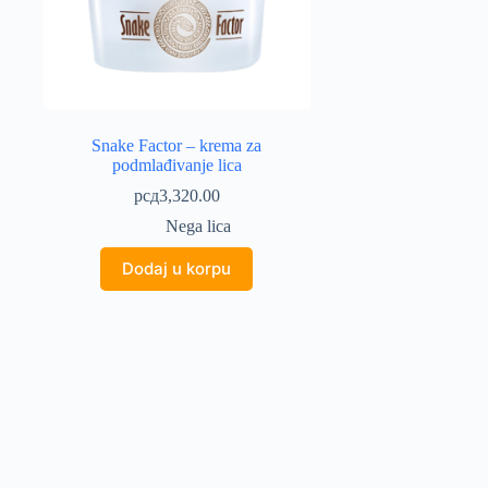
Snake Factor – krema za
podmlađivanje lica
рсд
3,320.00
Nega lica
Dodaj u korpu