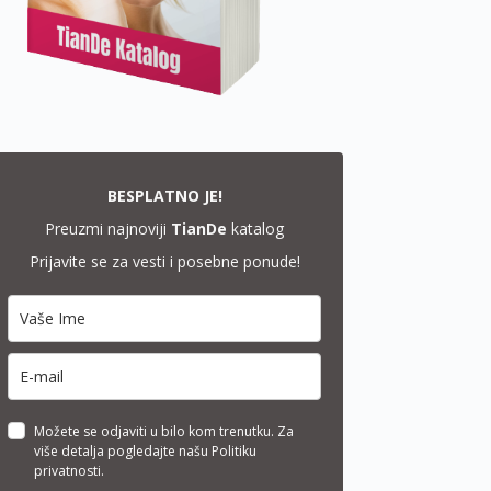
BESPLATNO JE!
Preuzmi najnoviji
TianDe
katalog
Prijavite se za vesti i posebne ponude!
Možete se odjaviti u bilo kom trenutku. Za
više detalja pogledajte našu Politiku
privatnosti.