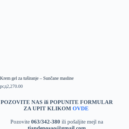
Krem gel za tuširanje – Sunčane masline
рсд
2,270.00
POZOVITE NAS ili POPUNITE FORMULAR
ZA UPIT KLIKOM
OVDE
Pozovite
063/342-380
ili pošaljite mejl na
tiandeposao@gmail.com