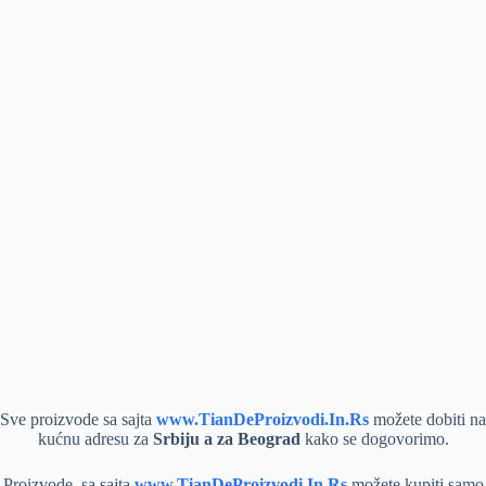
Sve proizvode sa sajta
www.TianDeProizvodi.In.Rs
možete dobiti na
kućnu adresu za
Srbiju a za Beograd
kako se dogovorimo.
Proizvode sa sajta
www.TianDeProizvodi.In.Rs
možete kupiti samo