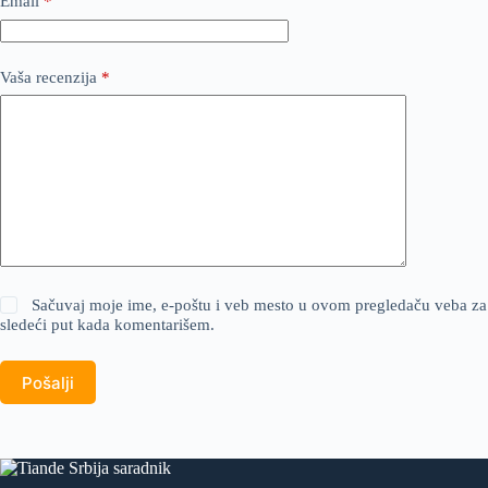
Email
*
Vaša recenzija
*
Sačuvaj moje ime, e-poštu i veb mesto u ovom pregledaču veba za
sledeći put kada komentarišem.
Pošalji