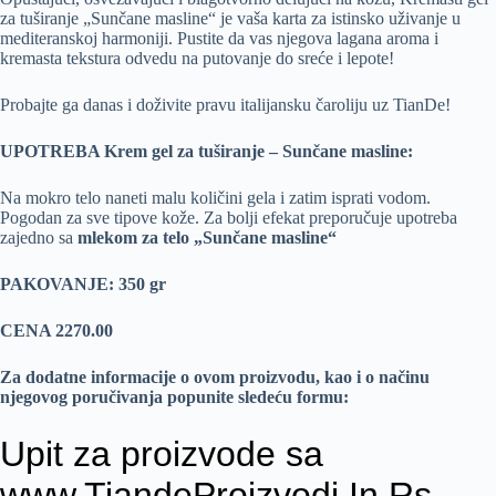
za tuširanje „Sunčane masline“ je vaša karta za istinsko uživanje u
mediteranskoj harmoniji. Pustite da vas njegova lagana aroma i
kremasta tekstura odvedu na putovanje do sreće i lepote!
Probajte ga danas i doživite pravu italijansku čaroliju uz TianDe!
UPOTREBA Krem gel za tuširanje – Sunčane masline:
Na mokro telo naneti malu količini gela i zatim isprati vodom.
Pogodan za sve tipove kože. Za bolji efekat preporučuje upotreba
zajedno sa
mlekom za telo „Sunčane masline“
PAKOVANJE: 350 gr
CENA 2270.00
Za dodatne informacije o ovom proizvodu, kao i o načinu
njegovog poručivanja popunite sledeću formu: