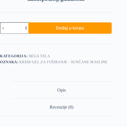
Krem
Dodaj u korpu
gel
za
tuširanje
-
Sunčane
masline
KATEGORIJA:
NEGA TELA
količina
OZNAKA:
KREM GEL ZA TUŠIRANJE - SUNČANE MASLINE
Opis
Recenzije (0)