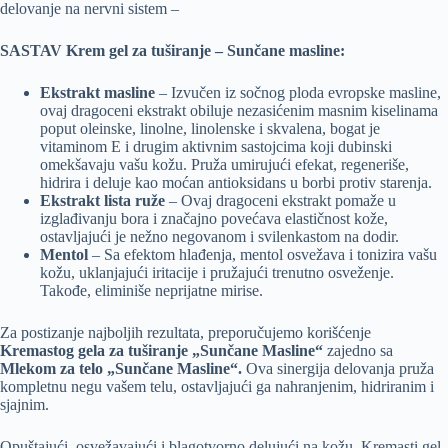
delovanje na nervni sistem –
SASTAV Krem gel za tuširanje – Sunčane masline:
Ekstrakt masline
– Izvučen iz sočnog ploda evropske masline,
ovaj dragoceni ekstrakt obiluje nezasićenim masnim kiselinama
poput oleinske, linolne, linolenske i skvalena, bogat je
vitaminom E i drugim aktivnim sastojcima koji dubinski
omekšavaju vašu kožu. Pruža umirujući efekat, regeneriše,
hidrira i deluje kao moćan antioksidans u borbi protiv starenja.
Ekstrakt lista ruže
– Ovaj dragoceni ekstrakt pomaže u
izglađivanju bora i značajno povećava elastičnost kože,
ostavljajući je nežno negovanom i svilenkastom na dodir.
Mentol
– Sa efektom hlađenja, mentol osvežava i tonizira vašu
kožu, uklanjajući iritacije i pružajući trenutno osveženje.
Takođe, eliminiše neprijatne mirise.
Za postizanje najboljih rezultata, preporučujemo korišćenje
Kremastog gela za tuširanje „Sunčane Masline“
zajedno sa
Mlekom za telo „Sunčane Masline“.
Ova sinergija delovanja pruža
kompletnu negu vašem telu, ostavljajući ga nahranjenim, hidriranim i
sjajnim.
Opuštajući, osvežavajući i blagotvorno delujući na kožu, Kremasti gel