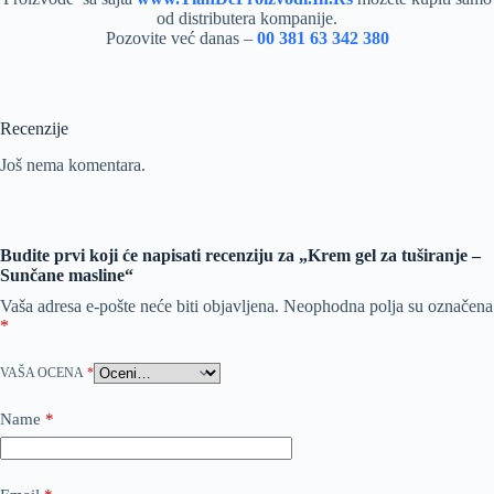
od distributera kompanije.
Pozovite već danas –
00 381 63 342 380
Recenzije
Još nema komentara.
Budite prvi koji će napisati recenziju za „Krem gel za tuširanje –
Sunčane masline“
Vaša adresa e-pošte neće biti objavljena.
Neophodna polja su označena
*
VAŠA OCENA
*
Name
*