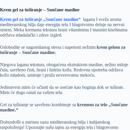
Krem gel za tuširanje – Sunčane masline
Krem gel za tuširanje „Sunčane masline“
lagana I sveža aroma
mediteranskog bilja daje energiju telu I blagotvorno deluje na nervni
sistem. Meka kremasta tekstura hrani vitaminima I masnim kiselinama
održava mladalački i zdrav izgled.
Oslobodite se nagomilanog stresa i napetosti nežnim
krem gelom za
tuširanje – Sunčane masline.
Njegova lagana tekstura, obogaćena ekstraktom masline, nežno miluje
čula, savršeno čisti, hrani i hidrira kožu. Redovna upotreba održava
kožu mladom, umiruje i pruža neverovatnu mekoću.
Jedinstveni miris će učiniti da se osećate kao boginja dok se tuširate.
Miris će dugo ostati na vašem telu.
Gel za tuširanje se savršeno kombinuje sa
kremom za telo „Sunčane
masline.“
Dobrodošli u mirisnu oazu mediteranskog bilja i italijanskog
raspoloženja! Upoznajte našu tajnu za energiju tela i blagotvorno