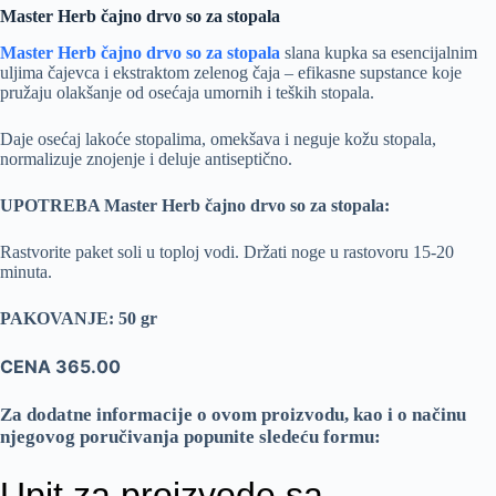
Master Herb čajno drvo so za stopala
Master Herb čajno drvo so za stopala
slana kupka sa esencijalnim
uljima čajevca i ekstraktom zelenog čaja – efikasne supstance koje
pružaju olakšanje od osećaja umornih i teških stopala.
Daje osećaj lakoće stopalima, omekšava i neguje kožu stopala,
normalizuje znojenje i deluje antiseptično.
UPOTREBA Master Herb čajno drvo so za stopala:
Rastvorite paket soli u toploj vodi. Držati noge u rastovoru 15-20
minuta.
PAKOVANJE: 50 gr
CENA 365.00
Za dodatne informacije o ovom proizvodu, kao i o načinu
njegovog poručivanja popunite sledeću formu: