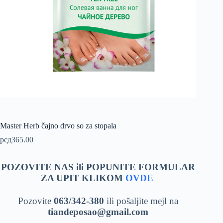
Master Herb čajno drvo so za stopala
рсд
365.00
POZOVITE NAS ili POPUNITE FORMULAR
ZA UPIT KLIKOM
OVDE
Pozovite
063/342-380
ili pošaljite mejl na
tiandeposao@gmail.com