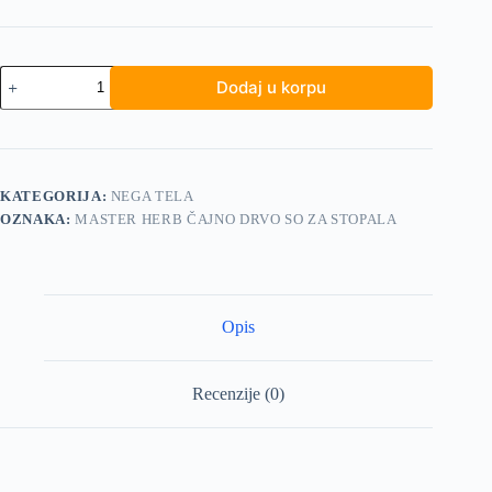
Master
Dodaj u korpu
Herb
čajno
drvo
so
za
stopala
KATEGORIJA:
NEGA TELA
količina
OZNAKA:
MASTER HERB ČAJNO DRVO SO ZA STOPALA
Opis
Recenzije (0)