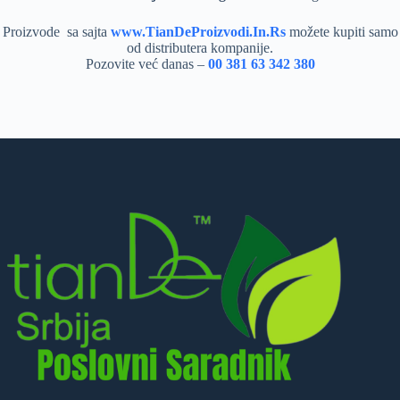
Proizvode sa sajta
www.TianDeProizvodi.In.Rs
možete kupiti samo
od distributera kompanije.
Pozovite već danas –
00 381 63 342 380