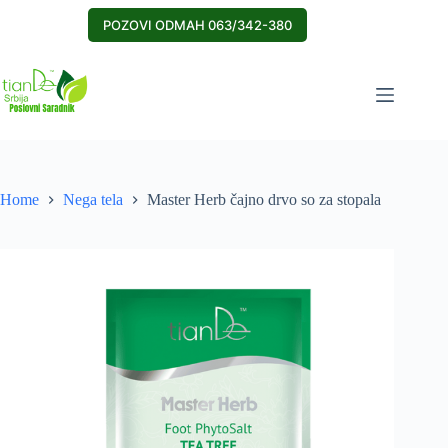
Skip
to
POZOVI ODMAH 063/342-380
content
Home
Nega tela
Master Herb čajno drvo so za stopala