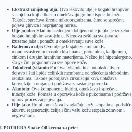
Ekstrakt zmijskog ulja:
Ovo lekovito ulje je bogato hranjivim
sastojcima koji efikasno omekšavaju grubu i ispucalu kožu.
Takođe, sprečava širenje mikroorganizama, čime se sprečava
pojava gljivica i neprijatnog mirisa.
Ulje jojobe:
Hladnim ceđenjem dobijeno ulje jojobe je izuzetno
bogato hranjivim sastojcima. Njegova zaštitna svojstva su
izuzetno jaka i pomažu u omekšavanju suve kože.
Bademovo ulje:
Ovo ulje je bogato vitaminom E,
mononezasićenim masnim kiselinama, proteinima, kalijumom,
cinkom i drugim hranjivim materijama. Nežno je i hiperalergeno,
što ga čini pogodnim za sve tipove kože.
Tokoferol (vitamin E):
Ovaj vitamin ima antioksidativno
dejstvo i štiti lipide ćelijskih membrana od oštećenja slobodnim
radikalima. Takođe poboljšava cirkulaciju krvi, ublažava
konvulzije u nogama i podržava zarastanje povreda.
Alantoin
: Ova komponenta hidrira, omekšava i sprečava
iritacije kože. Pomaže u oporavku kože s pukotinama i podržava
njihov proces zacjeljivanja.
Ulje jaja:
Hrani, omekšava i zaglađuje kožu stopalima, podstiče
aktivnu regeneraciju ćelija i čini vašu kožu stopala zdravom i
negovanom.
UPOTREBA Snake Oil krema za pete: