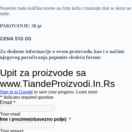
Nanesite malu količinu kreme na čistu kožu i masirajte dok se skroz ne
upije.
PAKOVANJE: 30 gr
CENA 510.00
Za dodatne informacije o ovom proizvodu, kao i o načinu
njegovog poručivanja popunite sledeću formu: