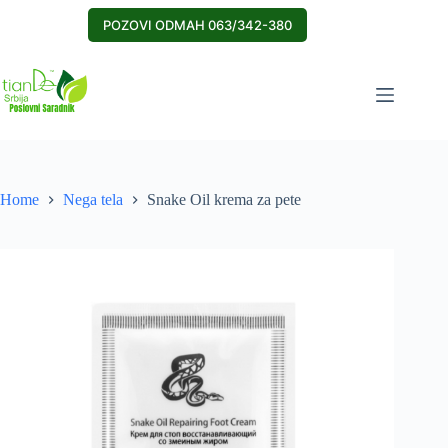
Skip
to
POZOVI ODMAH 063/342-380
content
Home
Nega tela
Snake Oil krema za pete