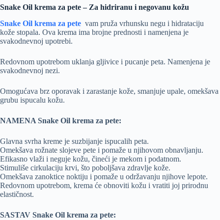
Snake Oil krema za pete – Za hidriranu i negovanu kožu
Snake Oil krema za pete
vam pruža vrhunsku negu i hidrataciju
kože stopala. Ova krema ima brojne prednosti i namenjena je
svakodnevnoj upotrebi.
Redovnom upotrebom uklanja gljivice i pucanje peta. Namenjena je
svakodnevnoj nezi.
Omogućava brz oporavak i zarastanje kože, smanjuje upale, omekšava
grubu ispucalu kožu.
NAMENA Snake Oil krema za pete:
Glavna svrha kreme je suzbijanje ispucalih peta.
Omekšava rožnate slojeve pete i pomaže u njihovom obnavljanju.
Efikasno vlaži i neguje kožu, čineći je mekom i podatnom.
Stimuliše cirkulaciju krvi, što poboljšava zdravlje kože.
Omekšava zanoktice noktiju i pomaže u održavanju njihove lepote.
Redovnom upotrebom, krema će obnoviti kožu i vratiti joj prirodnu
elastičnost.
SASTAV Snake Oil krema za pete: