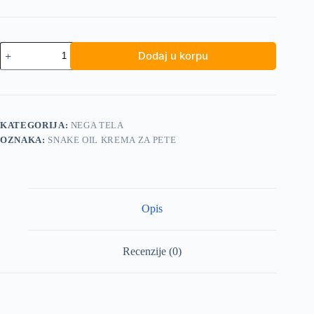
Snake
Dodaj u korpu
Oil
krema
za
pete
količina
KATEGORIJA:
NEGA TELA
OZNAKA:
SNAKE OIL KREMA ZA PETE
Opis
Recenzije (0)